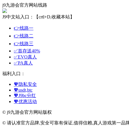
j9九游会官方网站线路
J9中文站入口：【crtl+D,收藏本站】
👉线路一
👉线路二
👉线路三
✅首存送40%
✅EVO真人
✅PA真人
福利入口：
💖隐私安全
💖usdt,btc
💖J9bc分红
💖优惠活动
© j9九游会官方网站版权
© 请认准官方品牌,安全可靠有保证,值得信赖,真人游戏第一品